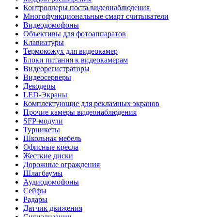
Контроллеры поста видеонаблюдения
Многофункциональные смарт считыватели
Видеодомофоны
Объективы для фотоаппаратов
Клавиатуры
Термокожух для видеокамер
Блоки питания к видеокамерам
Видеорегистраторы
Видеосерверы
Декодеры
LED-Экраны
Комплектующие для рекламных экранов
Прочие камеры видеонаблюдения
SFP-модули
Турникеты
Школьная мебель
Офисные кресла
Жесткие диски
Дорожные ограждения
Шлагбаумы
Аудиодомофоны
Сейфы
Радары
Датчик движения
Сигнализации