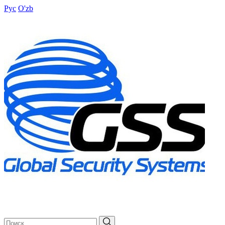
Рус
O'zb