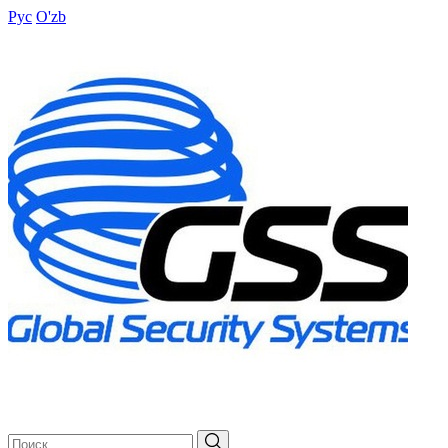
Рус
O'zb