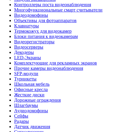
Контроллеры поста видеонаблюдения
Многофункциональные смарт считыватели
Видеодомофоны
Объективы для фотоаппаратов
Клавиатуры
Термокожух для видеокамер
Блоки питания к видеокамерам
Видеорегистраторы
Видеосерверы
Декодеры
LED-Экраны
Комплектующие для рекламных экранов
Прочие камеры видеонаблюдения
SFP-модули
Турникеты
Школьная мебель
Офисные кресла
Жесткие диски
Дорожные ограждения
Шлагбаумы
Аудиодомофоны
Сейфы
Радары
Датчик движения
Сигнализации