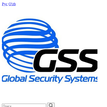
Рус
O'zb