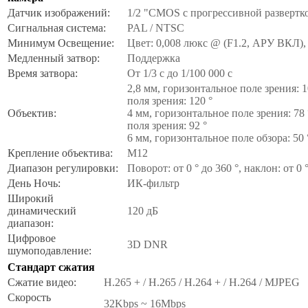
Датчик изображений:
1/2 "CMOS с прогрессивной развертк
Сигнальная система:
PAL / NTSC
Минимум Освещение:
Цвет: 0,008 люкс @ (F1.2, АРУ ВКЛ),
Медленный затвор:
Поддержка
Время затвора:
От 1/3 с до 1/100 000 с
2,8 мм, горизонтальное поле зрения: 1
поля зрения: 120 °
Объектив:
4 мм, горизонтальное поле зрения: 78 
поля зрения: 92 °
6 мм, горизонтальное поле обзора: 50 
Крепление объектива:
M12
Диапазон регулировки:
Поворот: от 0 ° до 360 °, наклон: от 0 °
День Ночь:
ИК-фильтр
Широкий
динамический
120 дБ
диапазон:
Цифровое
3D DNR
шумоподавление:
Стандарт сжатия
Сжатие видео:
H.265 + / H.265 / H.264 + / H.264 / MJPEG
Скорость
32Kbps ~ 16Mbps