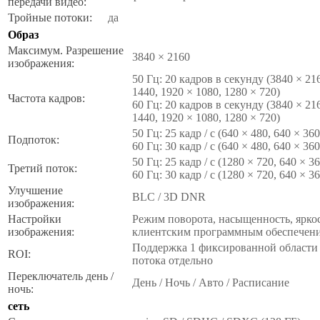
передачи видео:
Тройные потоки:
да
Образ
Максимум. Разрешение
3840 × 2160
изображения:
50 Гц: 20 кадров в секунду (3840 × 21
1440, 1920 × 1080, 1280 × 720)
Частота кадров:
60 Гц: 20 кадров в секунду (3840 × 21
1440, 1920 × 1080, 1280 × 720)
50 Гц: 25 кадр / с (640 × 480, 640 × 360
Подпоток:
60 Гц: 30 кадр / с (640 × 480, 640 × 360
50 Гц: 25 кадр / с (1280 × 720, 640 × 3
Третий поток:
60 Гц: 30 кадр / с (1280 × 720, 640 × 3
Улучшение
BLC / 3D DNR
изображения:
Настройки
Режим поворота, насыщенность, яркос
изображения:
клиентским программным обеспечени
Поддержка 1 фиксированной области 
ROI:
потока отдельно
Переключатель день /
День / Ночь / Авто / Расписание
ночь:
сеть