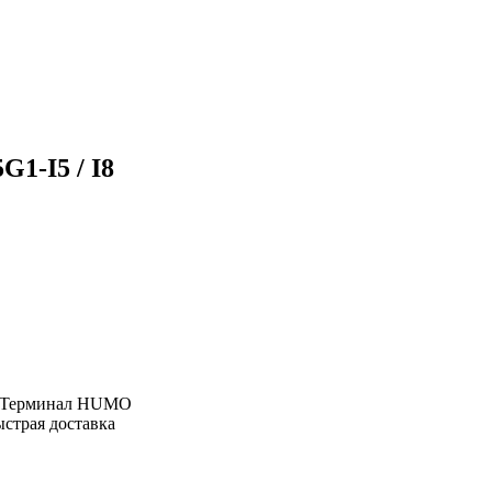
1-I5 / I8
, Терминал HUMO
ыстрая доставка