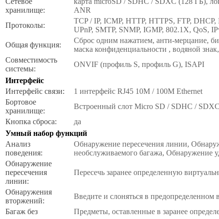
Сетевое
карта microSD / SDHC / SDXC (128 ГБ), л
хранилище:
ANR
TCP / IP, ICMP, HTTP, HTTPS, FTP, DHCP,
Протоколы:
UPnP, SMTP, SNMP, IGMP, 802.1X, QoS, IP
Сброс одним нажатием, анти-мерцание, бие
Общая функция:
маска конфиденциальности , водяной знак,
Совместимость
ONVIF (профиль S, профиль G), ISAPI
системы:
Интерфейс
Интерфейс связи:
1 интерфейс RJ45 10M / 100M Ethernet
Бортовое
Встроенный слот Micro SD / SDHC / SDXC,
хранилище:
Кнопка сброса:
да
Умный набор функций
Анализ
Обнаружение пересечения линии, Обнару
поведения:
необслуживаемого багажа, Обнаружение у
Обнаружение
пересечения
Пересечь заранее определенную виртуал
линии:
Обнаружения
Введите и слоняться в предопределенном 
вторжений:
Багаж без
Предметы, оставленные в заранее определе