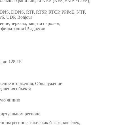
окальное хранилище и NAS (NFS, SMB / CIFS),
 DNS, DDNS, RTP, RTSP, RTCP, PPPoE, NTP,
v6, UDP, Bonjour
ние, зеркало, защита паролем,
 фильтрация IP-адресов
 до 128 ГБ
жение вторжения, Обнаружение
даления объекта
ьную линию
виртуальном регионе
нном регионе, такие как багаж, кошелек,