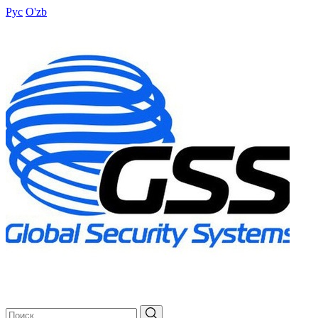
Рус
O'zb