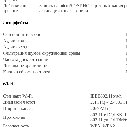
Действия по
Запись на microSD/SDHC карту, активация ре
тревоге
активация канала записи
Интерфейсы
Сетевой интерфейс
Аудиовход
Аудиовыход
Фильтрация шумов окружающей среды
Частота дискретизации
Локальное хранилище
Кнопка сброса настроек
Wi-Fi
Стандарт Wi-Fi
IEEE802.11b/g/n
Диапазон частот
2,4 ГГц ~ 2.4835 Г
Ширина канала
20/40МГц
802.11b: DQPSK,
Протоколы
802.11g/n: OFDM
Безопасность
WPA, WPA2