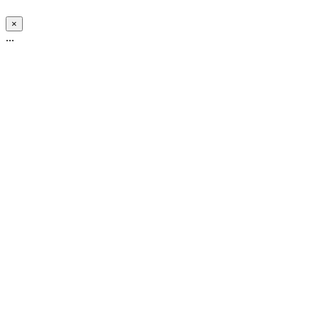
×
...