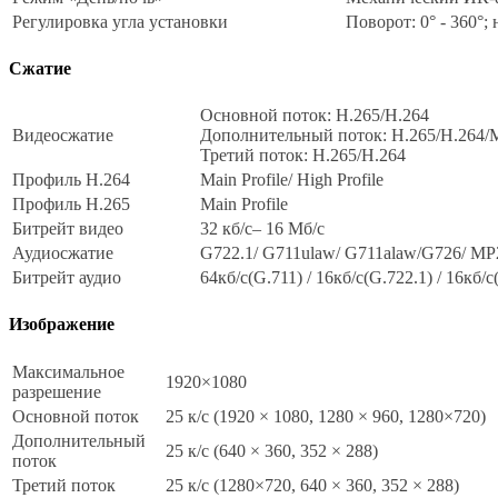
Регулировка угла установки
Поворот: 0° - 360°; 
Сжатие
Основной поток: H.265/H.264
Видеосжатие
Дополнительный поток: H.265/H.264
Третий поток: H.265/H.264
Профиль H.264
Main Profile/ High Profile
Профиль H.265
Main Profile
Битрейт видео
32 кб/с– 16 Мб/с
Аудиосжатие
G722.1/ G711ulaw/ G711alaw/G726/ M
Битрейт аудио
64кб/с(G.711) / 16кб/с(G.722.1) / 16кб/
Изображение
Максимальное
1920×1080
разрешение
Основной поток
25 к/с (1920 × 1080, 1280 × 960, 1280×720)
Дополнительный
25 к/с (640 × 360, 352 × 288)
поток
Третий поток
25 к/с (1280×720, 640 × 360, 352 × 288)