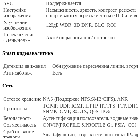
SVC
Поддерживается
Настройки
Насыщенность, яркость, контраст, резкост
изображения
настраиваются через клиентское ПО или ве
Улучшение
120дБ WDR, 3D DNR, BLC, ROI
изображения
Переключение
Авто/ по расписанию/ по тревоге
«День/ночь»
Smart видеоаналитика
Детекция движения
Обнаружение пересечения линии, вторж
Антисаботаж
Есть
Сеть
Сетевое хранение
NAS (Поддержка NFS,SMB/CIFS), ANR
TCP/IP, UDP, ICMP, HTTP, HTTPS, FTP, DHC
Протоколы
SNMP, IGMP, 802.1X, QoS, IPv6
Безопасность
Аутентификация пользователя, водяные знак
Совместимость
ONVIF(PROFILE S,PROFILE G), PSIA, CGI,
Срабатывание
Smart-функции, разрыв сети, конфликт IP-а
тревоги