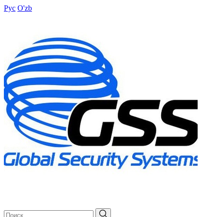
Рус
O'zb