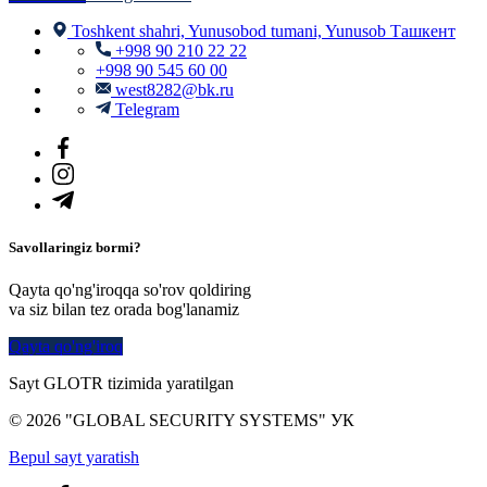
Toshkent shahri, Yunusobod tumani, Yunusob Ташкент
+998 90 210 22 22
+998 90 545 60 00
west8282@bk.ru
Telegram
Savollaringiz bormi?
Qayta qo'ng'iroqqa so'rov qoldiring
va siz bilan tez orada bog'lanamiz
Qayta qo'ng'iroq
Sayt GLOTR tizimida yaratilgan
© 2026 "GLOBAL SECURITY SYSTEMS" УК
Bepul sayt yaratish