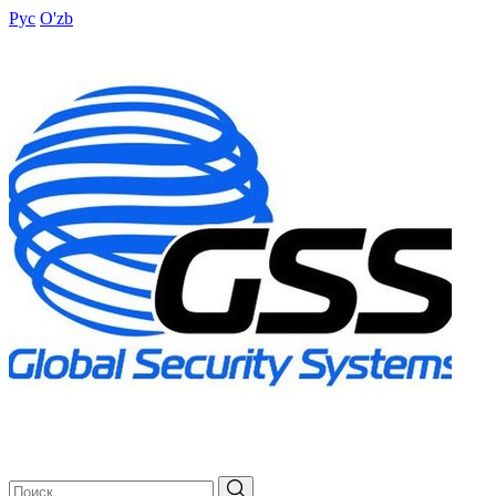
Рус
O'zb